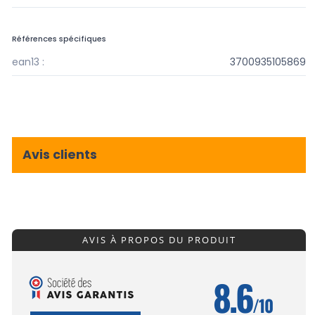
Références spécifiques
ean13 :
3700935105869
Avis clients
AVIS À PROPOS DU PRODUIT
8.6
/10