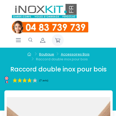
Boutique
Accessoires Bois
Raccord double inox pour bois
Raccord double inox pour bois
(7 avis)