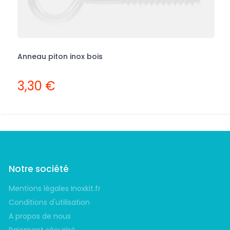
Anneau piton inox bois
P
3,30 €
Notre société
Mentions légales Inoxkit.fr
Conditions d'utilisation
A propos de nous
Paiement sécurisé