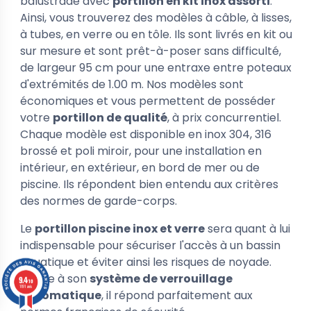
balustrade avec
portillon en kit inox assorti
.
Ainsi, vous trouverez des modèles à câble, à lisses,
à tubes, en verre ou en tôle. Ils sont livrés en kit ou
sur mesure et sont prêt-à-poser sans difficulté,
de largeur 95 cm pour une entraxe entre poteaux
d'extrémités de 1.00 m. Nos modèles sont
économiques et vous permettent de posséder
votre
portillon de qualité
, à prix concurrentiel.
Chaque modèle est disponible en inox 304, 316
brossé et poli miroir, pour une installation en
intérieur, en extérieur, en bord de mer ou de
piscine. Ils répondent bien entendu aux critères
des normes de garde-corps.
Le
portillon piscine inox et verre
sera quant à lui
indispensable pour sécuriser l'accès à un bassin
aquatique et éviter ainsi les risques de noyade.
Grâce à son
système de verrouillage
9.4
/10
1191 avis
automatique
, il répond parfaitement aux