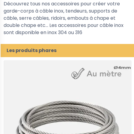
Découvrez tous nos accessoires pour créer votre
garde-corps à câble inox, tendeurs, supports de
câble, serre câbles, ridoirs, embouts à chape et
double chape etc... Les accessoires pour câble inox
sont disponible en inox 304 ou 316
Les produits phares
5%
-30%