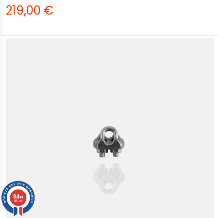
219,00 €
9.4
/10
1191 avis