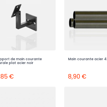
pport de main courante
Main courante acier 
rale plat acier noir
,85 €
8,90 €
-30%
-30%