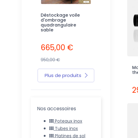
ombrage
Déstockage voile
Déstockage voi
ire fibre de
d'ombrage
d'ombrage
quadrangulaire
polyéthylène
sable
champagne
0 €
665,00 €
547,25 €
950,00 €
995,00 €
Ma
th
Plus de produits
2
Nos accessoires
Poteaux inox
Tubes inox
Platines de sol