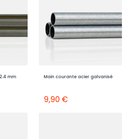
42.4 mm
Main courante acier galvanisé
9,90 €
Promo !
-30%
-30%
Rupture de stock