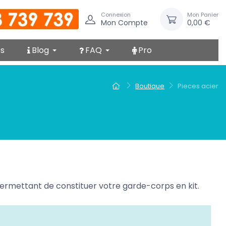
Connexion
Mon Panier
Mon Compte
0,00 €
s
Blog
FAQ
Pro
Boutique
Pieces acier
ermettant de constituer votre garde-corps en kit.