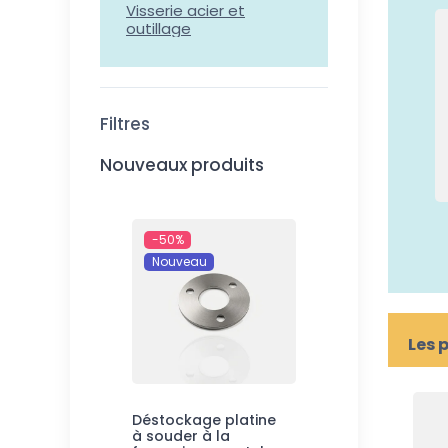
Visserie acier et
outillage
Filtres
Nouveaux produits
-50%
Nouveau
Les 
Déstockage platine
à souder à la