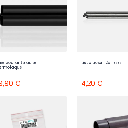
le
Déstockage voile
Déstockage mât
d'ombrage triangle
pour voile
600x480x650 mm
d'ombrage
504,00 €
414,95 €
720,00 €
592,79 €
in courante acier
Lisse acier 12x1 mm
ermolaqué
9,90 €
4,20 €