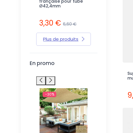
française pour tube
Ø42,4mm
3,30 €
6,60 €
Plus de produits
En promo
Su
mu
9
-30%
-45%