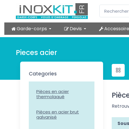
Garde-corps
Devis
Accessoir
Pieces acier
Categories
Pièces en acier
Pièc
thermolaqué
Retrouv
Pièces en acier brut
galvanisé
Sous