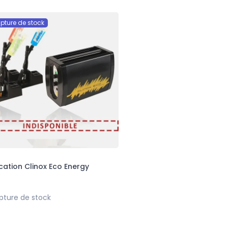
-30%
-30%
pture de stock
le
Déstockage voile
Déstockage mât
d'ombrage triangle
pour voile
600x480x650 mm
d'ombrage
504,00 €
414,95 €
720,00 €
592,79 €
cation Clinox Eco Energy
pture de stock