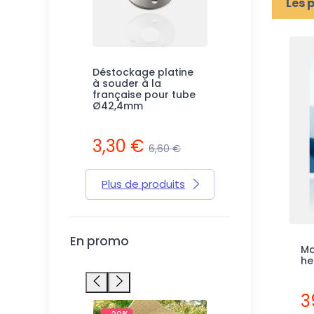
Les 
Déstockage platine
à souder à la
française pour tube
Ø42,4mm
3,30 €
6,60 €
Plus de produits
En promo
Ma
he
3