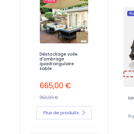
-30%
-45%
Ru
ombrage
Déstockage voile
Déstockage voi
ire fibre de
d'ombrage
d'ombrage
quadrangulaire
polyéthylène
sable
champagne
0 €
665,00 €
547,25 €
950,00 €
995,00 €
Lo
Plus de produits
Ru