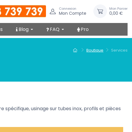
Connexion
Mon Panier
Mon Compte
0,00 €
s
Blog
FAQ
Pro
Boutique
Services
e spécifique, usinage sur tubes inox, profils et pièces