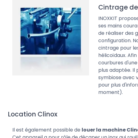
Cintrage de
INOXKIT propos
ses mains courant
de réaliser des 
configuration. N
cintrage pour le
hélicoïdaux. Afi
courbures d'une t
plus adaptée. Il
symbiose avec v
pour plus d'info
moment).
Location Clinox
Il est également possible de
louer la machine Clin
Cet appareil a pour rôle de décaper un inox qui rouil