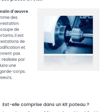
 main d'œuvre
.
omme des
prestation
découpe de
tants, il est
restations de
odification et
rennent pas
t réalisée par
duire une
 garde-corps.
seurs,
Est-elle comprise dans un kit poteau ?