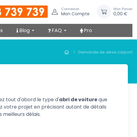
Connexion
Mon Panier
Mon Compte
0,00 €
s
Blog
FAQ
Pro
Demande de devis carport
sez tout d'abord le type d'
abri de voiture
que
ez votre projet en précisant autant de détails
meilleurs délais.