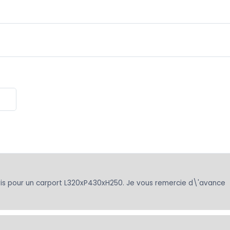
vis pour un carport L320xP430xH250. Je vous remercie d\'avance