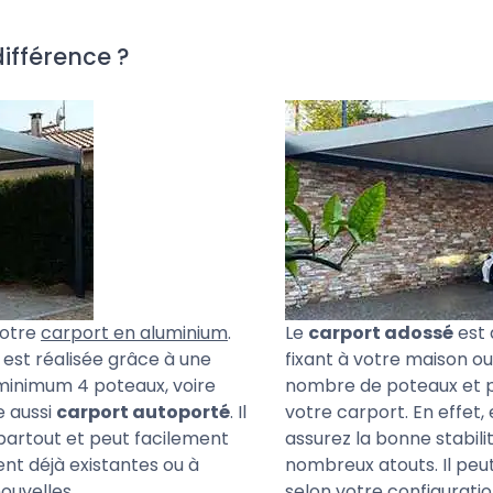
différence ?
votre
carport en aluminium
.
Le
carport adossé
est 
e est réalisée grâce à une
fixant à votre maison ou
minimum 4 poteaux, voire
nombre de poteaux et pa
e aussi
carport autoporté
. Il
votre carport. En effet,
 partout et peut facilement
assurez la bonne stabili
nt déjà existantes ou à
nombreux atouts. Il peut
nouvelles.
selon votre configuratio