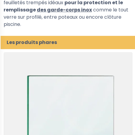
feuilletés trempés idéaux
pour la protection et le
remplissage
des garde-corps inox
comme le tout
verre sur profilé, entre poteaux ou encore clôture
piscine.
Les produits phares
5%
-30%