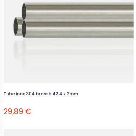
ckage voile d'ombrage
Déstockage voile d'ombrage
éthylène champagne
triangle 600x480x650 mm
,25 €
504,00 €
995,00 €
720,00 €
Tube inox 304 brossé 42.4 x 2mm
29,89 €