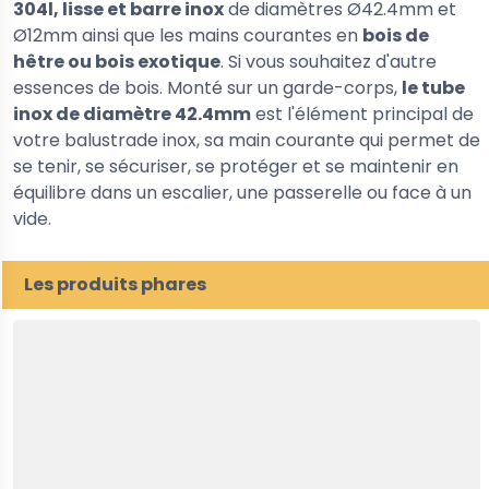
304l, lisse et barre inox
de diamètres Ø42.4mm et
Ø12mm ainsi que les mains courantes en
bois de
hêtre ou bois exotique
. Si vous souhaitez d'autre
essences de bois. Monté sur un garde-corps,
le tube
inox de diamètre 42.4mm
est l'élément principal de
votre balustrade inox, sa main courante qui permet de
se tenir, se sécuriser, se protéger et se maintenir en
équilibre dans un escalier, une passerelle ou face à un
vide.
Les produits phares
5%
-30%