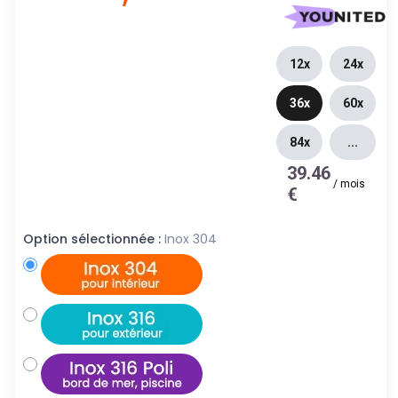
12x
24x
36x
60x
84x
...
39.46
/
mois
€
Option sélectionnée :
Inox 304