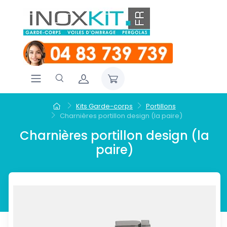
Kits Garde-corps
Portillons
Charnières portillon design (la paire)
Charnières portillon design (la
paire)