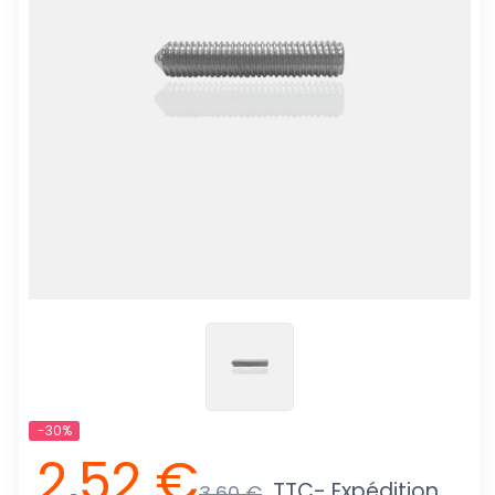
-30%
2,52 €
TTC
- Expédition
3,60 €