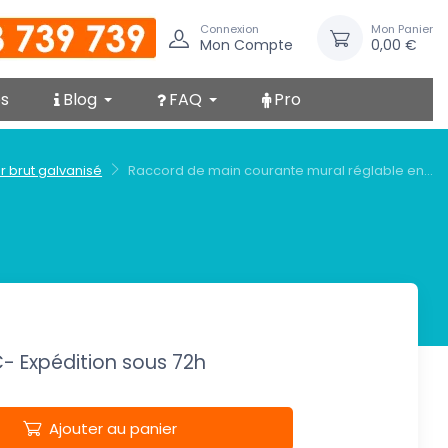
Connexion
Mon Panier
Mon Compte
0,00 €
s
Blog
FAQ
Pro
r brut galvanisé
Raccord de main courante mural réglable en...
C
- Expédition sous 72h
Ajouter au panier