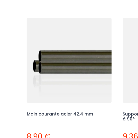
Main courante acier 42.4 mm
Suppor
à 90°
8,90 €
9,3