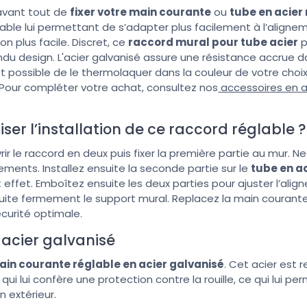
avant tout de
fixer votre main courante
ou
tube en acier
glable lui permettant de s’adapter plus facilement à l’align
ion plus facile. Discret, ce
raccord mural pour tube acier
p
du design. L'acier galvanisé assure une résistance accrue d
st possible de le thermolaquer dans la couleur de votre choix
 Pour compléter votre achat, consultez nos
accessoires en a
er l’installation de ce raccord réglable ?
 le raccord en deux puis fixer la première partie au mur. Ne
ments. Installez ensuite la seconde partie sur le
tube en a
effet. Emboîtez ensuite les deux parties pour ajuster l’align
ite fermement le support mural. Replacez la main courante, p
écurité optimale.
 acier galvanisé
in courante réglable en acier galvanisé
. Cet acier est 
e qui lui confère une protection contre la rouille, ce qui lui per
n extérieur.