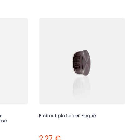
e
Embout plat acier zingué
nisé
2,27 €