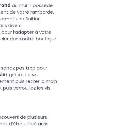
 rond
au mur. Il possède
ement de votre rambarde,
ermet une finition
ans divers
 pour l’adapter à votre
cier
dans notre boutique
 serrez pas trop pour
cier
grâce à a vis
ement puis retirer la main
uis verrouillez les vis
recouvert de plusieurs
met d’être utilisé aussi