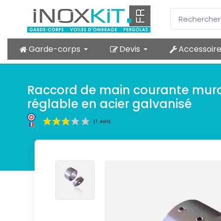
Garde-corps
Devis
Accessoir
Raccord de main courante mur
réglable en acier galvanisé
(1 avis)