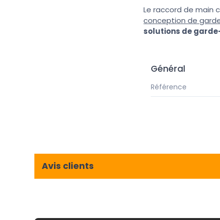
Le raccord de main c
conception de gard
solutions de gard
Général
Référence
Avis clients