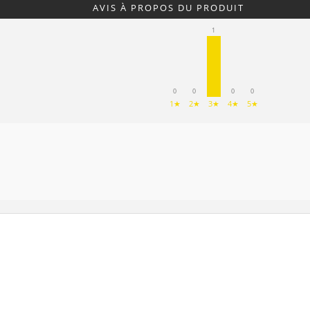
AVIS À PROPOS DU PRODUIT
1
0
0
0
0
1★
2★
3★
4★
5★