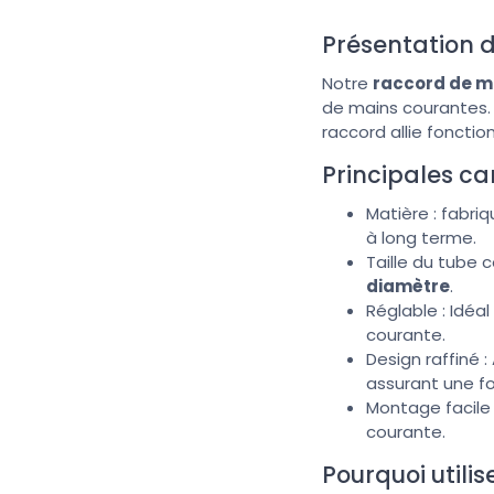
Présentation 
Notre
raccord de ma
de mains courantes.
raccord allie foncti
Principales ca
Matière : fabri
à long terme.
Taille du tube
diamètre
.
Réglable : Idéa
courante.
Design raffiné 
assurant une fo
Montage facile 
courante.
Pourquoi utili