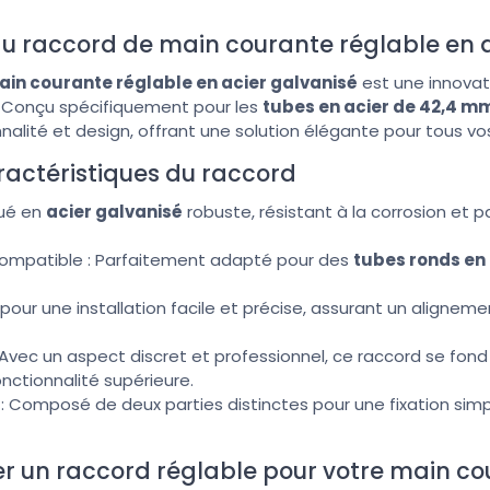
du raccord de main courante réglable en 
in courante réglable en acier galvanisé
est une innovati
 Conçu spécifiquement pour les
tubes en acier de 42,4 m
onnalité et design, offrant une solution élégante pour tous v
ractéristiques du raccord
qué en
acier galvanisé
robuste, résistant à la corrosion et pa
 compatible : Parfaitement adapté pour des
tubes ronds en
l pour une installation facile et précise, assurant un alignem
: Avec un aspect discret et professionnel, ce raccord se fon
nctionnalité supérieure.
: Composé de deux parties distinctes pour une fixation simpl
ser un raccord réglable pour votre main co