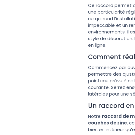
Ce raccord permet 
une particularité ré
ce qui rend l’installat
impeccable et un ren
environnements. Il e
style de décoration.
en ligne.
Comment réalis
Commencez par ouvrir
permettre des ajuste
pointeau prévu à cet 
courante. Serrez ensu
latérales pour une s
Un raccord en
Notre
raccord de ma
couches de zinc
, c
bien en intérieur qu’e