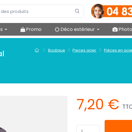
es
Promo
Déco extérieur
Photo
Boutique
Pieces acier
Pièces en acie
al
7,20 €
TT