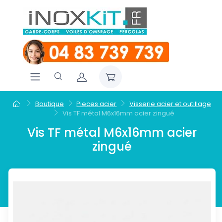
Boutique
Pieces acier
Visserie acier et outillage
Vis TF métal M6x16mm acier zingué
Vis TF métal M6x16mm acier
zingué