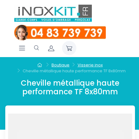
Boutique
Visserie inox
Cheville métallique haute performance TF 8x80mm
Cheville métallique haute
performance TF 8x80mm