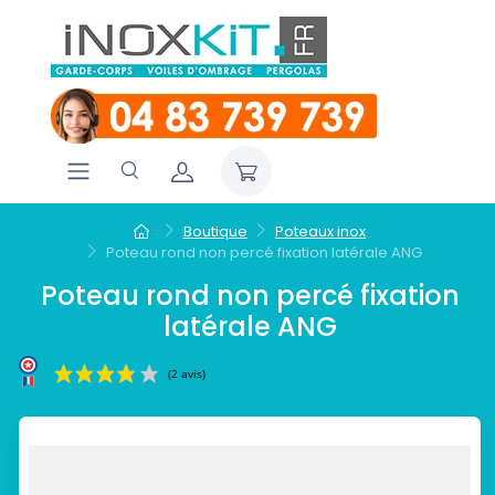
Boutique
Poteaux inox
Poteau rond non percé fixation latérale ANG
Poteau rond non percé fixation
latérale ANG
(2 avis)