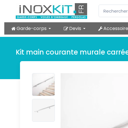
Garde-corps
Devis
Accessoir
Kit main courante murale carré