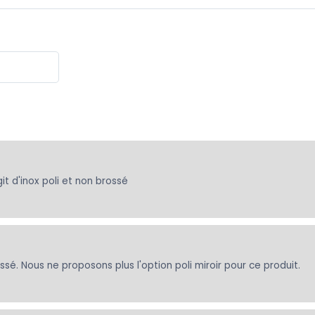
it d'inox poli et non brossé
rossé. Nous ne proposons plus l'option poli miroir pour ce produit.