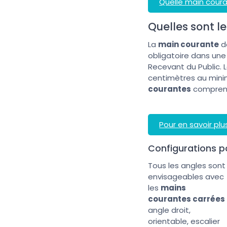
Quelle main cour
Quelles sont l
La
main courante
do
obligatoire dans une 
Recevant du Public. 
centimètres au minimu
courantes
comprenn
Pour en savoir plu
Configurations p
Tous les angles sont
envisageables avec
les
mains
courantes carrées
angle droit,
orientable, escalier