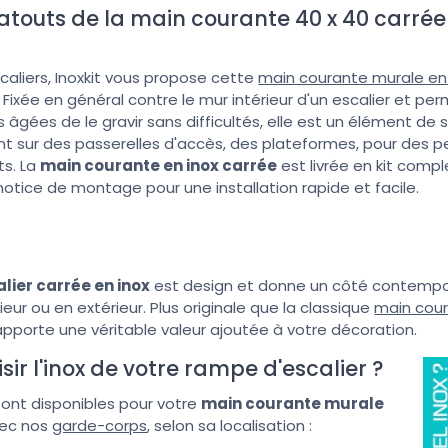
 atouts de la main courante 40 x 40 carrée 
caliers, Inoxkit vous propose cette
main courante murale en
 Fixée en général contre le mur intérieur d'un escalier et pe
âgées de le gravir sans difficultés, elle est un élément de 
t sur des passerelles d'accès, des plateformes, pour des p
ts. La
main courante en inox carrée
est livrée en kit comple
otice de montage pour une installation rapide et facile.
lier carrée en inox
est design et donne un côté contempora
rieur ou en extérieur. Plus originale que la classique
main cou
 apporte une véritable valeur ajoutée à votre décoration.
r l'inox de votre rampe d'escalier ?
 sont disponibles pour votre
main courante murale
avec nos
garde-corps
, selon sa localisation :