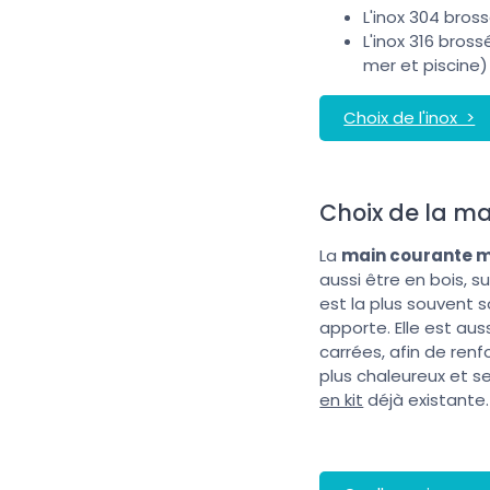
L'inox 304 bross
L'inox 316 bross
mer et piscine)
Choix de l'inox >
Choix de la m
La
main courante m
aussi être en bois,
est la plus souvent s
apporte. Elle est au
carrées, afin de renf
plus chaleureux et s
en kit
déjà existante