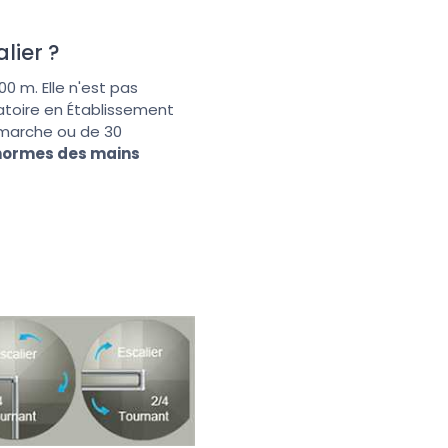
lier ?
0 m. Elle n'est pas
gatoire en
É
tablissement
e marche ou de 30
normes des mains