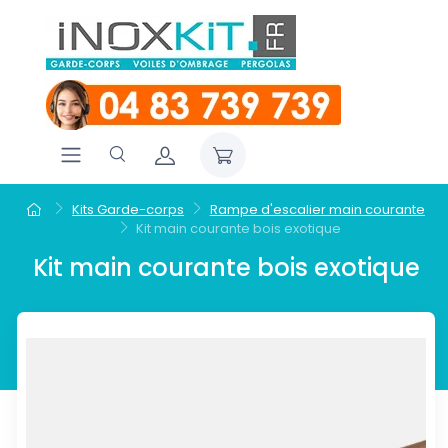
Kits Garde-corps
Rampe d'escalier main courante
Kit main courante bois exotique
Kit main courante bois exotique