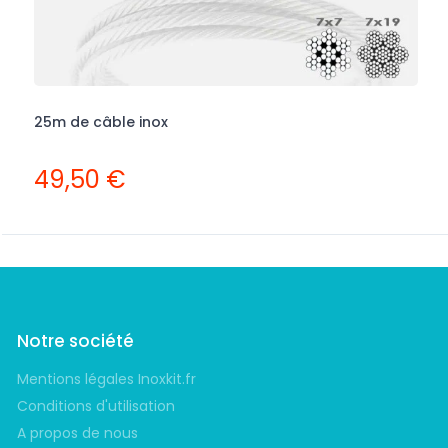
25m de câble inox
T
49,50 €
Notre société
Mentions légales Inoxkit.fr
Conditions d'utilisation
A propos de nous