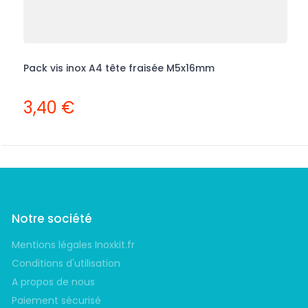
Pack vis inox A4 tête fraisée M5x16mm
R
3,40 €
Notre société
Mentions légales Inoxkit.fr
Conditions d'utilisation
A propos de nous
Paiement sécurisé