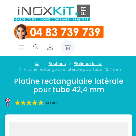
Boutique
Platines de sol
Platine rectangulaire latérale pour tube 42,4 mm
Platine rectangulaire latérale
pour tube 42,4 mm
(3 avis)