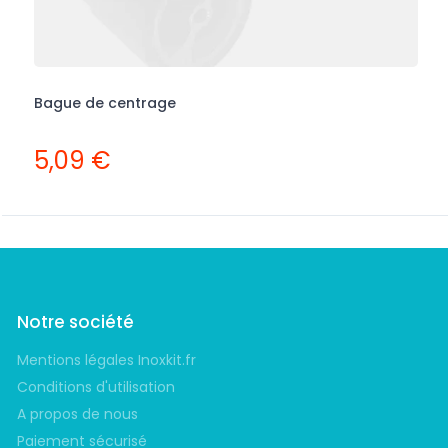
Bague de centrage
C
5,09 €
Notre société
Mentions légales Inoxkit.fr
Conditions d'utilisation
A propos de nous
Paiement sécurisé