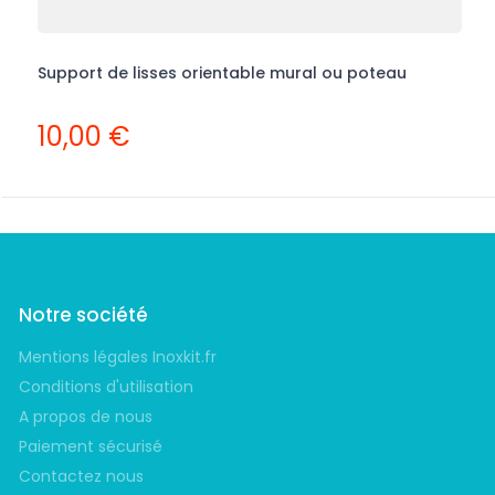
Support de lisses orientable mural ou poteau
P
10,00 €
Notre société
Mentions légales Inoxkit.fr
Conditions d'utilisation
A propos de nous
Paiement sécurisé
Contactez nous