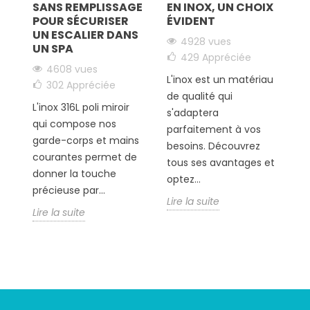
SANS REMPLISSAGE
EN INOX, UN CHOIX
U
POUR SÉCURISER
ÉVIDENT
E
UN ESCALIER DANS
tit
4928 vues
UN SPA
429
Appréciée
4608 vues
L'inox est un matériau
L
302
Appréciée
de qualité qui
ve
L'inox 316L poli miroir
s'adaptera
et
qui compose nos
parfaitement à vos
l
garde-corps et mains
besoins. Découvrez
c
courantes permet de
tous ses avantages et
m
donner la touche
optez...
Li
précieuse par...
Lire la suite
Lire la suite