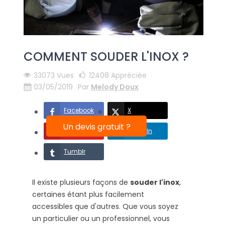
COMMENT SOUDER L'INOX ?
33073 Vues
12408
Appréciée
03/05/2019
Par
Melody Doux
Facebook
X
Un devis gratuit ?
Pinterest
LinkedIn
Tumblr
Il existe plusieurs façons de
souder l'inox
,
certaines étant plus facilement
accessibles que d'autres. Que vous soyez
un particulier ou un professionnel, vous