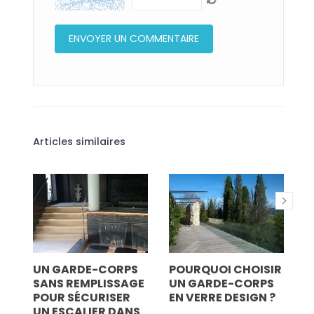
Articles similaires
 À
UN GARDE-CORPS
POURQUOI CHOISIR
C
SANS REMPLISSAGE
UN GARDE-CORPS
M
POUR SÉCURISER
EN VERRE DESIGN ?
T
UN ESCALIER DANS
M