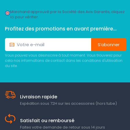
Marchand approuvé par la Société des Avis Garantis,
cliquez
ici pour vérifier
.
Profitez des promotions en avant première...
S’abonner
Vous pouvez vous désinscrire à tout moment. Vous trouverez pour
cela nos informations de contact dans les conditions d'utilisation
du site.
Livraison rapide
Expédition sous 72H sur les accessoires (hors tube)
Satisfait ou remboursé
Faites votre demande de retour sous 14 jours