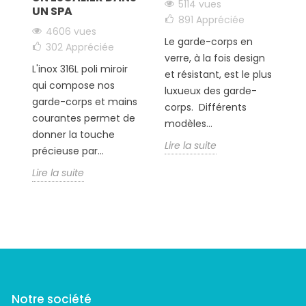
5114 vues
e-
UN SPA
891
Appréciée
4606 vues
Le garde-corps en
302
Appréciée
L
us
verre, à la fois design
L'inox 316L poli miroir
t
et résistant, est le plus
qui compose nos
d
luxueux des garde-
garde-corps et mains
b
corps. Différents
courantes permet de
?
modèles...
donner la touche
Li
Lire la suite
précieuse par...
Lire la suite
Notre société