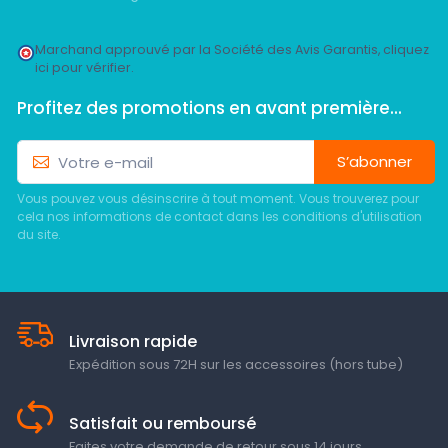
Marchand approuvé par la Société des Avis Garantis,
cliquez
ici pour vérifier
.
Profitez des promotions en avant première...
S’abonner
Vous pouvez vous désinscrire à tout moment. Vous trouverez pour
cela nos informations de contact dans les conditions d'utilisation
du site.
Livraison rapide
Expédition sous 72H sur les accessoires (hors tube)
Satisfait ou remboursé
Faites votre demande de retour sous 14 jours