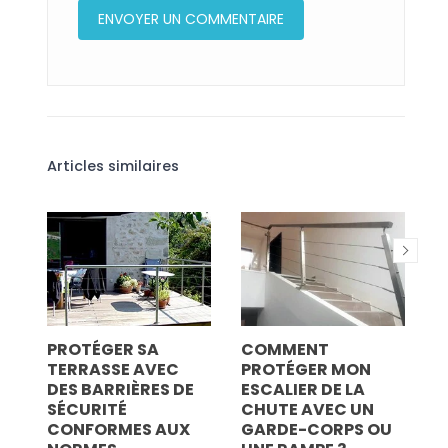
Articles similaires
US
PROTÉGER SA
COMMENT
C
es
TERRASSE AVEC
PROTÉGER MON
M
s
DES BARRIÈRES DE
ESCALIER DE LA
G
SÉCURITÉ
CHUTE AVEC UN
P
CONFORMES AUX
GARDE-CORPS OU
N
aux