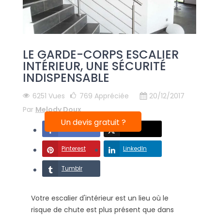
LE GARDE-CORPS ESCALIER
INTÉRIEUR, UNE SÉCURITÉ
INDISPENSABLE
6251 Vues
769
Appréciée
20/12/2017
Par
Melody Doux
Un devis gratuit ?
Facebook
X
Pinterest
LinkedIn
Tumblr
Votre escalier d'intérieur est un lieu où le
risque de chute est plus présent que dans