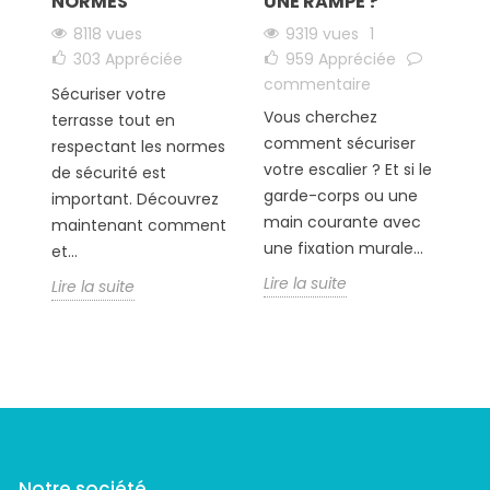
NORMES
UNE RAMPE ?
8118 vues
9319 vues
1
303
Appréciée
959
Appréciée
S
commentaire
Sécuriser votre
h
Vous cherchez
terrasse tout en
c
comment sécuriser
respectant les normes
ê
votre escalier ? Et si le
de sécurité est
S
garde-corps ou une
important. Découvrez
va
main courante avec
maintenant comment
Li
une fixation murale...
et...
Lire la suite
Lire la suite
Notre société