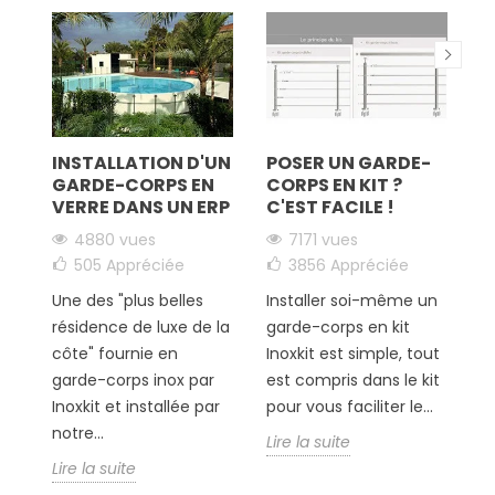
INSTALLATION D'UN
POSER UN GARDE-
C
GARDE-CORPS EN
CORPS EN KIT ?
S
VERRE DANS UN ERP
C'EST FACILE !
D
U
4880 vues
7171 vues
e
C
505
Appréciée
3856
Appréciée
M
Une des "plus belles
Installer soi-même un
résidence de luxe de la
garde-corps en kit
côte" fournie en
Inoxkit est simple, tout
U
garde-corps inox par
est compris dans le kit
p
Inoxkit et installée par
pour vous faciliter le...
t
notre...
Lire la suite
v
Lire la suite
n