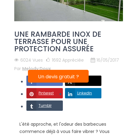
UNE RAMBARDE INOX DE
TERRASSE POUR UNE
PROTECTION ASSURÉE
6024 Vues
1692
Appréciée
16/05/2017
Par
Melody Doux
Un devis gratuit ?
Facebook
X
Pinterest
LinkedIn
Tumblr
L'été approche, et l'odeur des barbecues
commence déjà à vous faire vibrer ? Vous