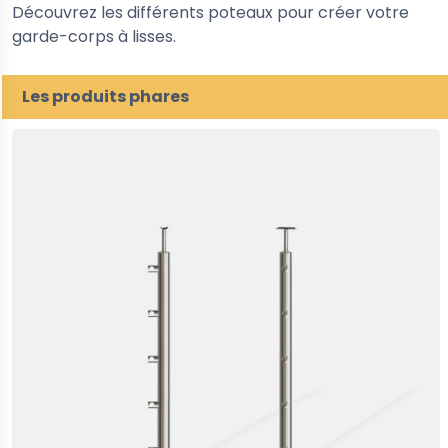
Découvrez les différents poteaux pour créer votre
garde-corps à lisses.
Les produits phares
5%
-30%