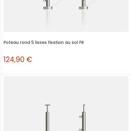
ckage voile d'ombrage
Déstockage voile d'ombrage
éthylène champagne
triangle 600x480x650 mm
Poteau rond 5 lisses fixation au sol FR
,25 €
504,00 €
124,90 €
995,00 €
720,00 €